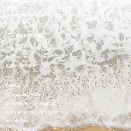
Premium-Cabana
Familienzimmer
Premium-Doppelzimmer
Dreibettzimmer
Wichtige Links
Blog
Jetzt buchen
Kontaktiere uns
Restaurant
Yoga im Stay Golden
Surfen lernen in Arugam Bay
Kumana National Park Safari
Wildnis-Tour
Lagunen Safari