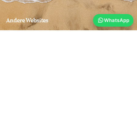
WhatsApp
Andere Websites
Direkt buchen
Stay Golden auf Instagram
Unsere Yoga Webseite
Yoga im Stay Golden auf Instagram
Anfragen
+94 (76) 760 6957
+94 (76) 760 6957
info@staygoldenarugam.com
Hotel Stay Golden
Cemetery Road