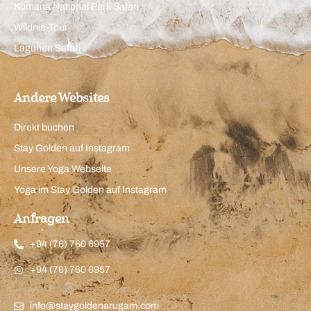
Kumana National Park Safari
Wildnis-Tour
Lagunen Safari
Andere Websites
Direkt buchen
Stay Golden auf Instagram
Unsere Yoga Webseite
Yoga im Stay Golden auf Instagram
Anfragen
+94 (76) 760 6957
+94 (76) 760 6957
info@staygoldenarugam.com