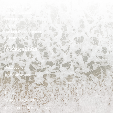
Doppel-Cabanas
Familien-Cabanas
Premium-Cabana
Familienzimmer
Premium-Doppelzimmer
Dreibettzimmer
Wichtige Links
Blog
Jetzt buchen
Kontaktiere uns
Restaurant
Yoga im Stay Golden
Surfen lernen in Arugam Bay