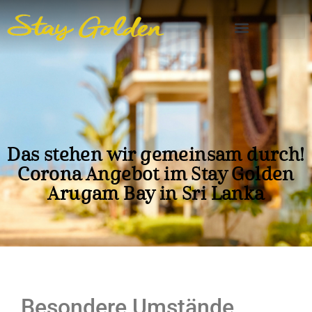
Das stehen wir gemeinsam durch!
Corona Angebot im Stay Golden
Arugam Bay in Sri Lanka
Besondere Umstände