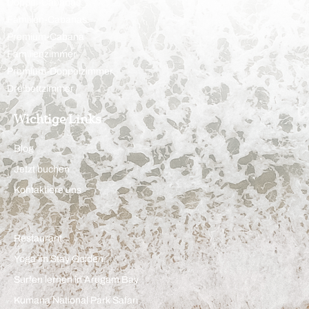
Doppel-Cabanas
Familien-Cabanas
Premium-Cabana
Familienzimmer
Premium-Doppelzimmer
Dreibettzimmer
Wichtige Links
Blog
Jetzt buchen
Kontaktiere uns
Restaurant
Yoga im Stay Golden
Surfen lernen in Arugam Bay
Kumana National Park Safari