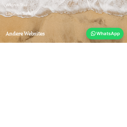
Wildnis-Tour
Lagunen Safari
WhatsApp
Andere Websites
Direkt buchen
Stay Golden auf Instagram
Unsere Yoga Webseite
Yoga im Stay Golden auf Instagram
Anfragen
+94 (76) 760 6957
+94 (76) 760 6957
info@staygoldenarugam.com