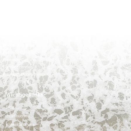
Unterkunft
Doppel-Cabanas
Familien-Cabanas
Premium-Cabana
Familienzimmer
Premium-Doppelzimmer
Dreibettzimmer
Wichtige Links
Blog
Jetzt buchen
Kontaktiere uns