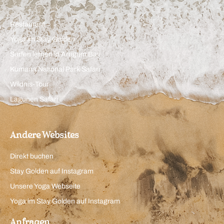
Restaurant
Yoga im Stay Golden
Surfen lernen in Arugam Bay
Kumana National Park Safari
Wildnis-Tour
Lagunen Safari
Andere Websites
Direkt buchen
Stay Golden auf Instagram
Unsere Yoga Webseite
Yoga im Stay Golden auf Instagram
Anfragen